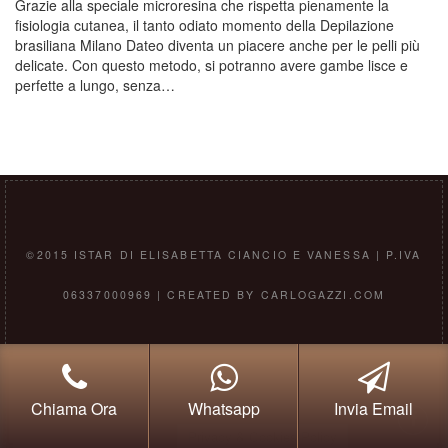
Grazie alla speciale microresina che rispetta pienamente la
fisiologia cutanea, il tanto odiato momento della Depilazione
brasiliana Milano Dateo diventa un piacere anche per le pelli più
delicate. Con questo metodo, si potranno avere gambe lisce e
perfette a lungo, senza…
©2015 ISTAR DI ELISABETTA CIANCIO E VANESSA | P.IVA
06337000969 | CREATED BY CARLOGAZZI.COM
Chiama Ora
Whatsapp
Invia Email
Privacy & Cookies Policy