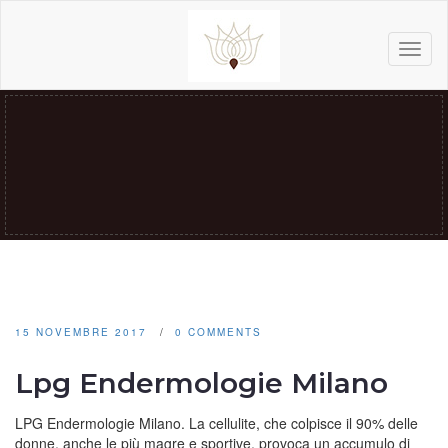
Toggl
naviga
15 NOVEMBRE 2017
0 COMMENTS
Lpg Endermologie Milano
LPG Endermologie Milano. La cellulite, che colpisce il 90% delle
donne, anche le più magre e sportive, provoca un accumulo di