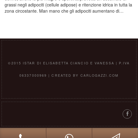
grassi negli adipociti (cellule adipose) e ritenzione idrica in tutta la
zona circostante. Man mano che gli adipociti aumentano di…
©2015 ISTAR DI ELISABETTA CIANCIO E VANESSA | P.IVA
06337000969 | CREATED BY CARLOGAZZI.COM