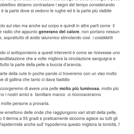
obiettivo diciamo contrastare i segni del tempo considerando
 è la parte dove si vedono le rughe ed è la parte più visibile
o sul viso ma anche sul corpo e quindi in altre parti come il
de radio che appunto
generano del calore
, non portano nessun
 soprattutto di acido ialuronico stimolando così i cosiddetti
do ci sottoponiamo a questi interventi è come se ricevesse uno
asodilatazione che a volte migliora la circolazione sanguigna e
tutto la parte della pelle a buccia d’arancia.
arte della cute in poche parole ci troveremo con un viso molto
di gallina che tanto ci dava fastidio
 accorgeremo di avere una pelle
molto più luminosa
, molto più
no i nostri amici e familiare manco ci riconosceranno
 molte persone a provarla.
che emettono delle onde che raggiungono vari strati della pelle,
l derma a 55 gradi e praticamente siccome agisce su tutti gli
’epidermide anche sull’ hypoderma questo migliora la tonicità, l’