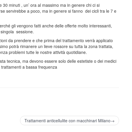
30 minuti , un’ ora al massimo ma in genere chi ci si
e servirebbe a poco, ma in genere si fanno dei cicli tra le 7 e
rché gli vengono fatti anche delle offerte molto interessanti,
 singola sessione.
ioni da prendere e che prima del trattamento verrà applicato
imo potrà rimanere un lieve rossore su tutta la zona trattata,
a problemi tutte le nostre attività quotidiane.
sta tecnica, ma devono essere solo delle estetiste o dei medici
on trattamenti a bassa frequenza
Trattamenti anticellulite con macchinari Milano→