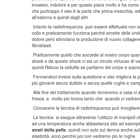
invasivo, indolore e per questo piace molto e ha come 
che purtroppo il viso è la parte che prima invecchia, ed
all’esterno e quindi dagli altri
Intanto la radiofrequenza può essere effettuata non sol
collo e praticamente funziona perché emette delle on
dolore però stimolano la produzione di nuovo collagene,
fibroblasti
Praticamente quello che succede al nostro corpo quan
shock e da questo shock ci sia un circolo virtuoso di v
quindi Riduce la cellulite se parliamo del corpo e soprat
Fermandoci invece sulla questione e viso migliora la p
più giovane senza dubbio e senza quelle rughe e zampe 
Alla fine del trattamento quando torneremo a casa ci
fresca ,e molto più tonica tanto che quando ci vedran
Conoscere la tecnica di radiofrequenza può invogliare
La tecnica si esegue attraverso l’utilizzo di manipoli 
ad una temperatura anche abbastanza alta ad esempio i
strati della pelle
, quindi non solo sul derma anche sull
elasticità ,ecco perché poi non vedremo più le rughe