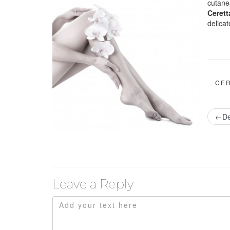
cutane
Cerett
delicat
CER
←Dep
Leave a Reply