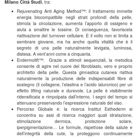
Milano Città Studi
, tra:
Rejuvenating Anti Aging Method™: il trattamento immette
energia biocompatibile negli strati profondi della pelle,
stimola la circolazione, aumenta l’apporto di ossigeno e
aiuta a smaltire le tossine. Di conseguenza, favoriscela
riattivazione del turnover cellulare. E il volto non si limita a
sembrare giovane, ma ha anche quella vitalità che è il
segreto di una pelle naturalmente levigata, luminosa,
distesa. A vent’anni come a cinquanta.
Endermolift™: Grazie a stimoli sequenziali, la metodica
consente di agire nel cuore del fibroblasto, vero e proprio
architetto della pelle. Questa ginnastica cutanea riattiva
naturalmente la produzione delle indispensabili fibre di
sostegno (il collagene, l’elastina e l’acido ialuronico) per un
effetto lifting naturale e durevole. La pelle è visibilmente
ridensificata e rimpolpata dall’interno. I segni del tempo si
attenuano preservando l’espressione naturale del viso.
Percorso Globale 4: la ricerca Institut Esthederm si
concentra su assi di ricerca maggiori quali idratazione,
stimolazione dermica, protezione solare,
iperpigmentazione… Le formule, rispettose della salute e
dell’integrità della cute, la proteggono continuamente